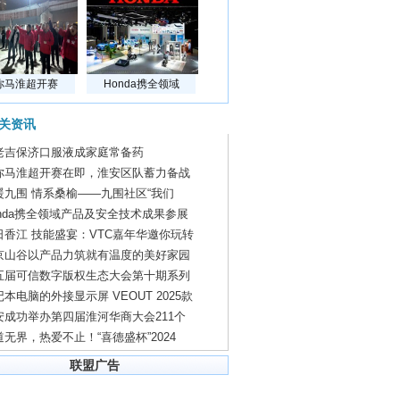
你马淮超开赛
Honda携全领域
关资讯
老吉保济口服液成家庭常备药
你马淮超开赛在即，淮安区队蓄力备战
暖九围 情系桑榆——九围社区“我们
onda携全领域产品及安全技术成果参展
日香江 技能盛宴：VTC嘉年华邀你玩转
京山谷以产品力筑就有温度的美好家园
五届可信数字版权生态大会第十期系列
本电脑的外接显示屏 VEOUT 2025款
安成功举办第四届淮河华商大会211个
道无界，热爱不止！“喜德盛杯”2024
联盟广告