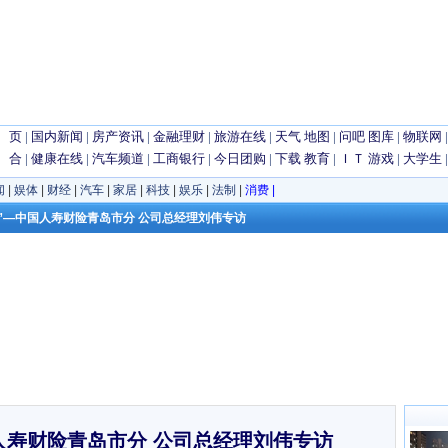
 页
|
国内新闻
|
房产资讯
|
金融理财
|
旅游在线
|
天气
地图
|
问吧
图库
|
物联网
 合
|
健康在线
|
汽车频道
|
工商银行
|
今日团购
|
下载
教育
|
ＩＴ
游戏
|
大学生
闻
|
娱体
|
财经
|
汽车
|
家居
|
科技
|
娱乐
|
法制
|
消费
|
保”—中国人寿财险青岛市分 公司总经理刘伟专访
人寿财险青岛市分 公司总经理刘伟专访