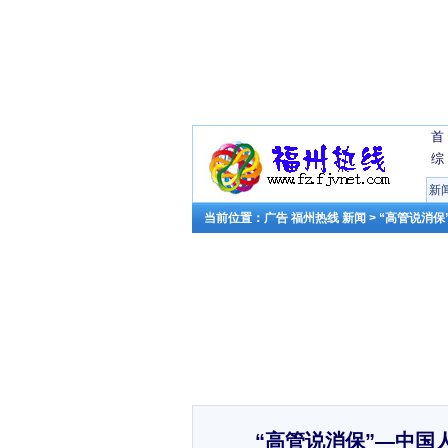
首
综
新
当前位置：
广告
福州热线
新闻
> “高管说消
“高管说消保”—中国