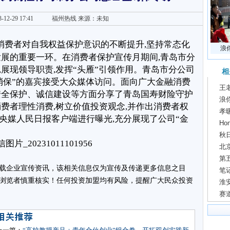
3-12-29 17:41
福州热线
来源：未知
消费者对自我权益保护意识的不断提升,坚持常态化
浪
发展的重要一环。在消费者保护宣传月期间,青岛市分
展现领导职责,发挥“头雁”引领作用。青岛市分公司
相
消保”的嘉宾接受大众媒体访问。面向广大金融消费
王
安全保护、诚信建设等方面分享了青岛国寿财险守护
浪
费者理性消费,树立价值投资观念,并作出消费者权
孝
央媒人民日报客户端进行曝光,充分展现了公司“金
H
秋
北
第
载企业宣传资讯，该相关信息仅为宣传及传递更多信息之目
笔记
浏览者慎重核实！任何投资加盟均有风险，提醒广大民众投资
淮
赛