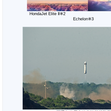
HondaJet Elite
Ⅱ※2 Ho
Echelon※3