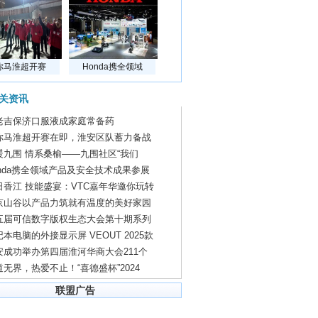
你马淮超开赛
Honda携全领域
关资讯
老吉保济口服液成家庭常备药
你马淮超开赛在即，淮安区队蓄力备战
暖九围 情系桑榆——九围社区“我们
onda携全领域产品及安全技术成果参展
日香江 技能盛宴：VTC嘉年华邀你玩转
京山谷以产品力筑就有温度的美好家园
五届可信数字版权生态大会第十期系列
本电脑的外接显示屏 VEOUT 2025款
安成功举办第四届淮河华商大会211个
道无界，热爱不止！“喜德盛杯”2024
联盟广告