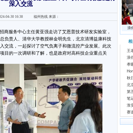
深入交流
24-04-30 16:38
福州热线
来源：
浪
招商服务中心主任黄亚强走访了艾恩普技术研发实验室，
总负责人、清华大学教授林金明先生，北京清博益康科技
相
入交流，一起探讨了空气负离子和微流控产业发展。此次
王
项目的一次调研和了解，也是政府对高科技企业重点关
浪
孝
H
秋
北
第
笔记
淮
赛