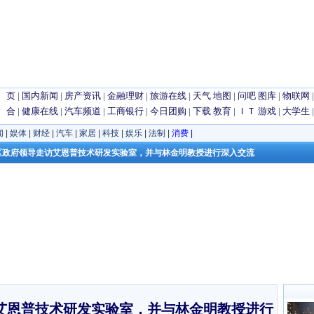
 页
|
国内新闻
|
房产资讯
|
金融理财
|
旅游在线
|
天气
地图
|
问吧
图库
|
物联网
 合
|
健康在线
|
汽车频道
|
工商银行
|
今日团购
|
下载
教育
|
ＩＴ
游戏
|
大学生
闻
|
娱体
|
财经
|
汽车
|
家居
|
科技
|
娱乐
|
法制
|
消费
|
区政府领导走访艾恩普技术研发实验室，并与林金明教授进行深入交流
艾恩普技术研发实验室，并与林金明教授进行